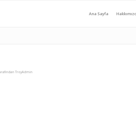
Ana Sayfa
Hakkımız
arafından
TroyAdmin