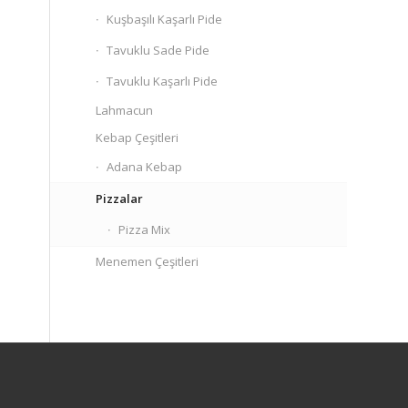
Kuşbaşılı Kaşarlı Pide
Tavuklu Sade Pide
Tavuklu Kaşarlı Pide
Lahmacun
Kebap Çeşitleri
Adana Kebap
Pizzalar
Pizza Mix
Menemen Çeşitleri